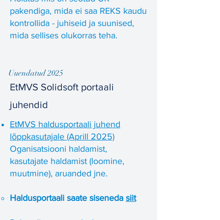
pakendiga, mida ei saa REKS kaudu
kontrollida - juhiseid ja suunised,
mida sellises olukorras teha.
Uuendatud 2025
EtMVS Solidsoft portaali
juhendid
EtMVS haldusportaali juhend
lõppkasutajale (Aprill 2025)
Oganisatsiooni haldamist,
kasutajate haldamist (loomine,
muutmine), aruanded jne.
Haldusportaali saate siseneda
siit