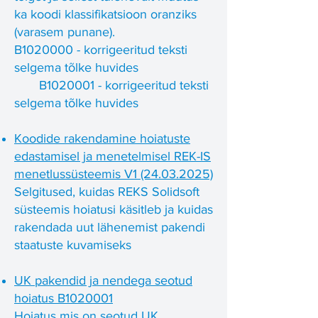
ka koodi klassifikatsioon oranziks
(varasem punane).
B1020000 - korrigeeritud teksti
selgema tõlke huvides
B1020001 - korrigeeritud teksti
selgema tõlke huvides
Koodide rakendamine hoiatuste
edastamisel ja menetelmisel REK-IS
menetlussüsteemis V1 (24.03.2025)
Selgitused, kuidas REKS Solidsoft
süsteemis hoiatusi käsitleb ja kuidas
rakendada uut lähenemist pakendi
staatuste kuvamiseks
UK pakendid ja nendega seotud
hoiatus B1020001
Hoiatus mis on seotud UK