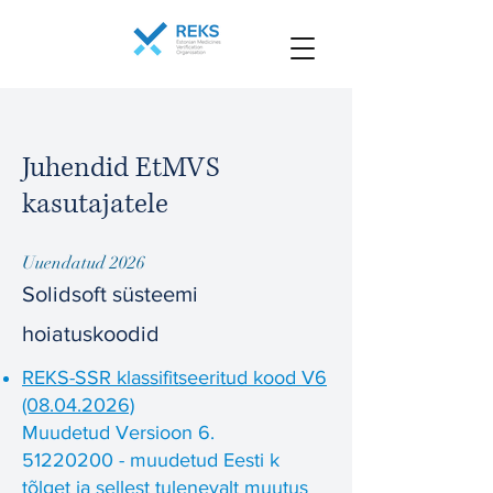
Juhendid EtMVS
kasutajatele
Uuendatud 2026
Solidsoft süsteemi
hoiatuskoodid
REKS-SSR klassifitseeritud kood V6
(08.04.2026)
Muudetud Versioon 6.
51220200
- muudetud Eesti k
tõlget ja sellest tulenevalt muutus