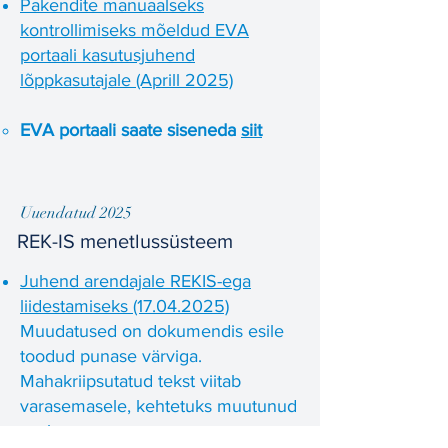
Pakendite manuaalseks
kontrollimiseks mõeldud EVA
portaali kasutusjuhend
lõppkasutajale (Aprill 2025)
EVA portaali saate siseneda
siit
Uuendatud 2025
REK-IS menetlussüsteem
Juhend arendajale REKIS-ega
liidestamiseks (17.04.2025)
Muudatused on dokumendis esile
toodud punase värviga.
Mahakriipsutatud tekst viitab
varasemasele, kehtetuks muutunud
osale.